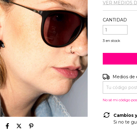
VER MEDIOS 
CANTIDAD
3
en stock
Entregas para e
Medios de 
No sé mi código pos
Cambios y
Si no te gu