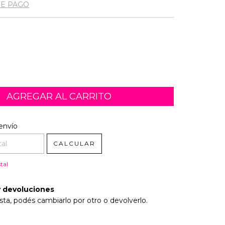
DE PAGO
l CP:
CAMBIAR CP
envío
CALCULAR
tal
 devoluciones
sta, podés cambiarlo por otro o devolverlo.