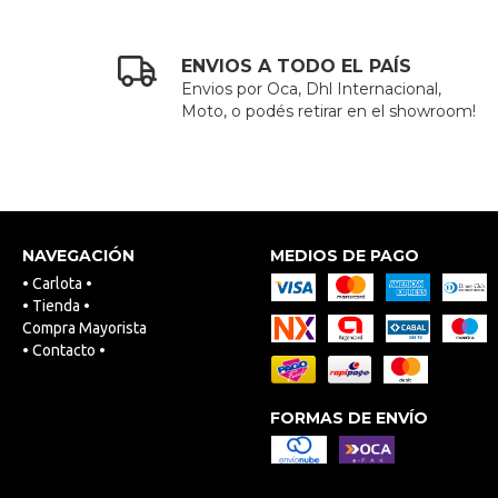
ENVIOS A TODO EL PAÍS
Envios por Oca, Dhl Internacional,
Moto, o podés retirar en el showroom!
NAVEGACIÓN
MEDIOS DE PAGO
• Carlota •
• Tienda •
Compra Mayorista
• Contacto •
FORMAS DE ENVÍO