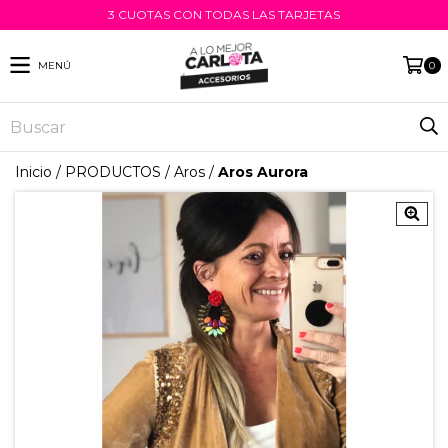
3 CUOTAS CON TODAS LAS TARJETAS
MENÚ
0
Inicio
/
PRODUCTOS
/
Aros
/
Aros Aurora