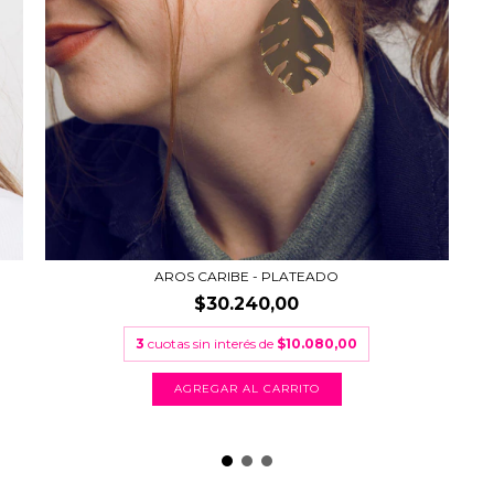
AROS CARIBE - PLATEADO
$30.240,00
3
cuotas sin interés de
$10.080,00
AGREGAR AL CARRITO