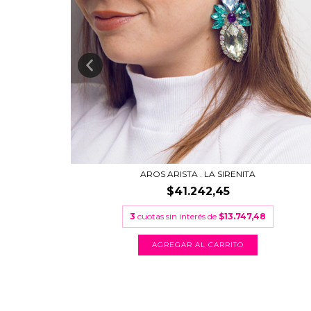
AROS ARISTA . LA SIRENITA
$41.242,45
3
cuotas sin interés de
$13.747,48