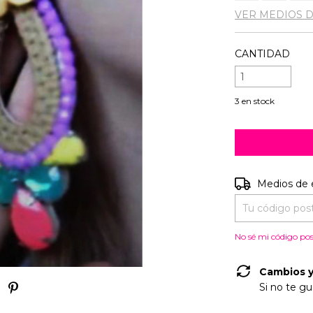
VER MEDIOS 
CANTIDAD
3
en stock
Entregas para e
Medios de 
No sé mi código pos
Cambios y
Si no te gu