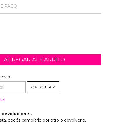
DE PAGO
l CP:
CAMBIAR CP
envío
CALCULAR
tal
 devoluciones
sta, podés cambiarlo por otro o devolverlo.