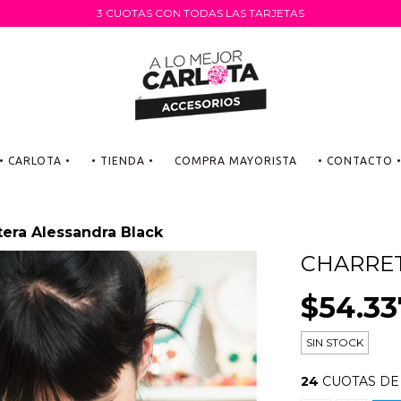
3 CUOTAS CON TODAS LAS TARJETAS
• CARLOTA •
• TIENDA •
COMPRA MAYORISTA
• CONTACTO 
tera Alessandra Black
CHARRE
$54.33
SIN STOCK
24
CUOTAS D