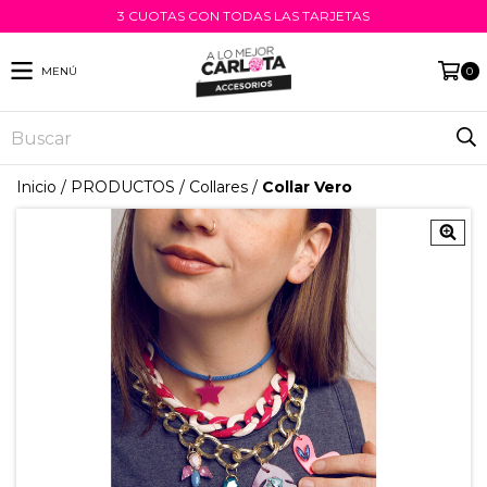
3 CUOTAS CON TODAS LAS TARJETAS
MENÚ
0
Inicio
/
PRODUCTOS
/
Collares
/
Collar Vero